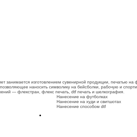
ет занимается изготовлением сувенирной продукции, печатью на 
озволяющее наносить символику на бейсболки, рабочую и спортив
ений — флекстран, флекс печать, dtf печать и шелкография.
Нанесение на футболках
Нанесение на худи и свитшотах
Нанесение способом dtf